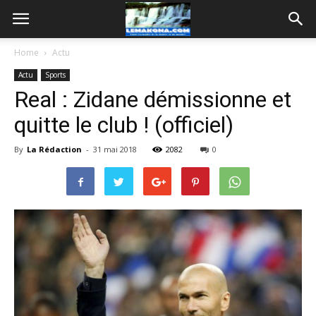
Home
Actu
Actu
Sports
Real : Zidane démissionne et
quitte le club ! (officiel)
By
La Rédaction
-
31 mai 2018
2082
0