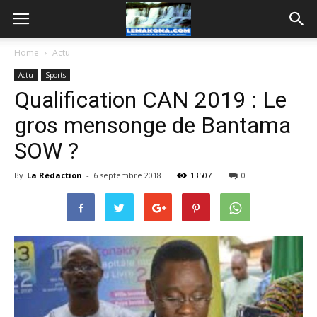
Home
Actu
Actu
Sports
Qualification CAN 2019 : Le
gros mensonge de Bantama
SOW ?
By
La Rédaction
-
6 septembre 2018
13507
0