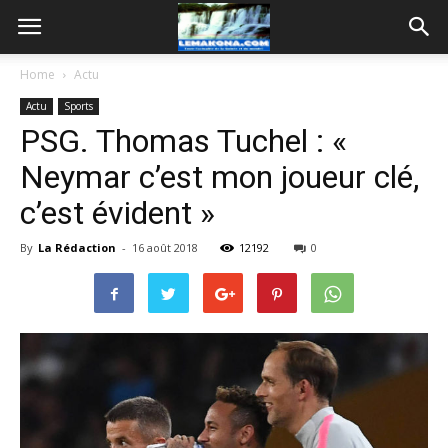
Home
Actu
Actu
Sports
PSG. Thomas Tuchel : «
Neymar c’est mon joueur clé,
c’est évident »
By
La Rédaction
-
16 août 2018
12192
0