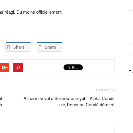
pas réagi. Du moins officiellement
.
Share
Share
« 
Next article
nt
Affaire de vol à Sékhoutoureyah : Alpha Condé
 à
nie, Doussou Condé dément