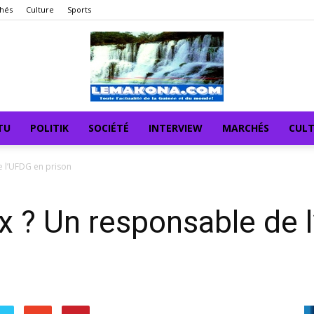
hés
Culture
Sports
TU
POLITIK
SOCIÉTÉ
INTERVIEW
MARCHÉS
CUL
e l’UFDG en prison
x ? Un responsable de 