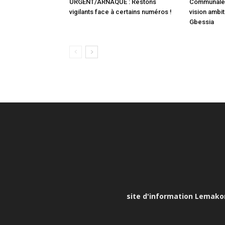
URGENT/ARNAQUE : Restons
Communale :
vigilants face à certains numéros !
vision ambit
Gbessia
site d'information Lemakona