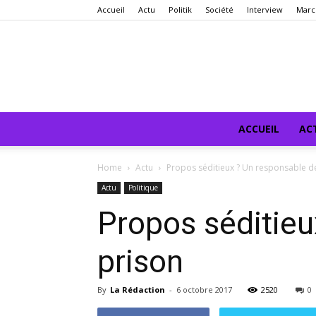
Accueil
Actu
Politik
Société
Interview
Marc
ACCUEIL
AC
Home
Actu
Propos séditieux ? Un responsable d
Actu
Politique
Propos séditieu
prison
By
La Rédaction
-
6 octobre 2017
2520
0