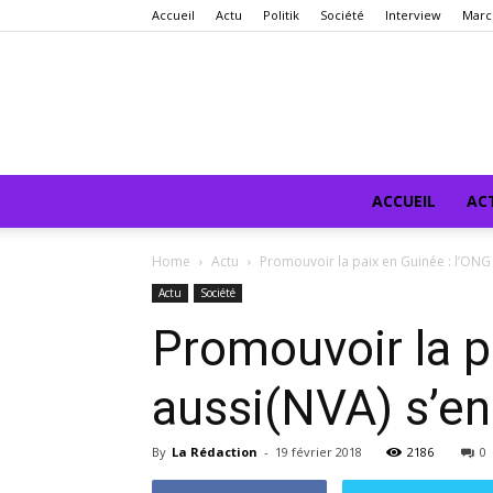
Accueil
Actu
Politik
Société
Interview
Marc
ACCUEIL
AC
Home
Actu
Promouvoir la paix en Guinée : l’ONG 
Actu
Société
Promouvoir la p
aussi(NVA) s’eng
By
La Rédaction
-
19 février 2018
2186
0