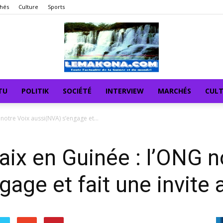
hés
Culture
Sports
TU
POLITIK
SOCIÉTÉ
INTERVIEW
MARCHÉS
CUL
notre Voix aussi(NVA) s’engage et...
aix en Guinée : l’ONG n
age et fait une invite 