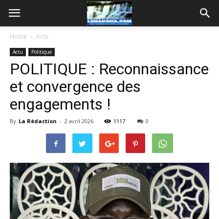
Home
Actu
Actu
Politique
POLITIQUE : Reconnaissance
et convergence des
engagements !
By
La Rédaction
-
2 avril 2026
1117
0