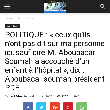
Home
Non classé
Non classé
POLITIQUE : « ceux qu’ils
n’ont pas dit sur ma personne
ici, sauf dire M. Aboubacar
Soumah a accouché d’un
enfant à l’hôpital », dixit
Aboubacar soumah président
PDE
By
La Rédaction
-
4 octobre 2017
2297
0