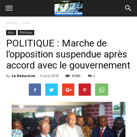
Home
Actu
Actu
Politique
POLITIQUE : Marche de
l’opposition suspendue après
accord avec le gouvernement
By
La Rédaction
-
9 août 2018
10390
0