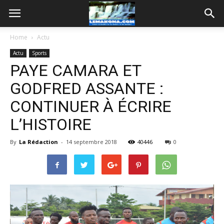
Home
Actu
Actu
Sports
PAYE CAMARA ET
GODFRED ASSANTE :
CONTINUER À ÉCRIRE
L’HISTOIRE
By
La Rédaction
-
14 septembre 2018
40446
0