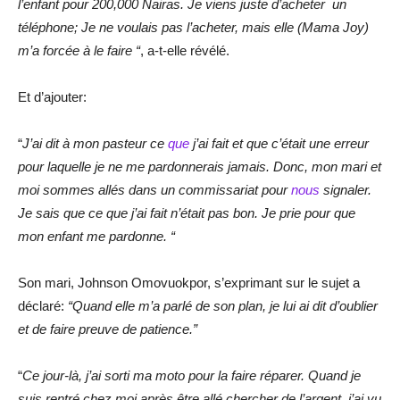
l’enfant pour 200,000 Nairas. Je viens juste d’acheter un
téléphone; Je ne voulais pas l’acheter, mais elle (Mama Joy)
m’a forcée à le faire “
, a-t-elle révélé.
Et d’ajouter:
“
J’ai dit à mon pasteur ce
que
j’ai fait et que c’était une erreur
pour laquelle je ne me pardonnerais jamais. Donc, mon mari et
moi sommes allés dans un commissariat pour
nous
signaler.
Je sais que ce que j’ai fait n’était pas bon. Je prie pour que
mon enfant me pardonne. “
Son mari, Johnson Omovuokpor, s’exprimant sur le sujet a
déclaré:
“Quand elle m’a parlé de son plan, je lui ai dit d’oublier
et de faire preuve de patience.”
“
Ce jour-là, j’ai sorti ma moto pour la faire réparer. Quand je
suis rentré chez moi après être allé chercher de l’argent, j’ai vu