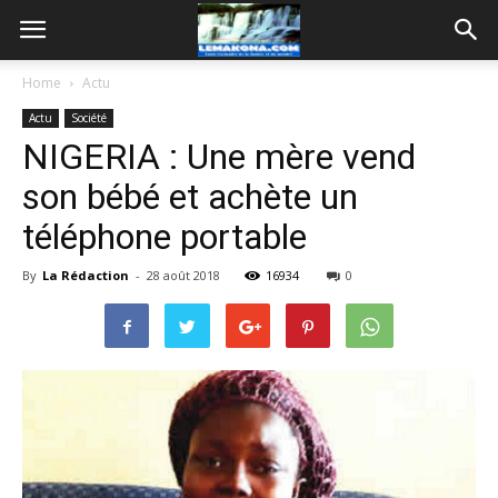
Home
Actu
Actu
Société
NIGERIA : Une mère vend
son bébé et achète un
téléphone portable
By
La Rédaction
-
28 août 2018
16934
0