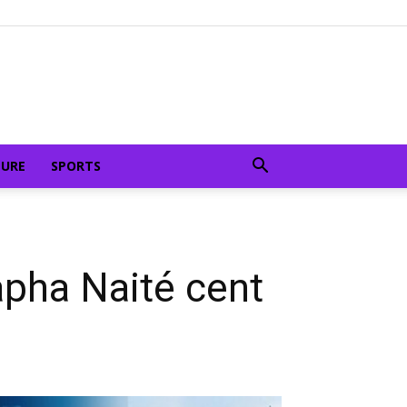
TURE
SPORTS
apha Naité cent