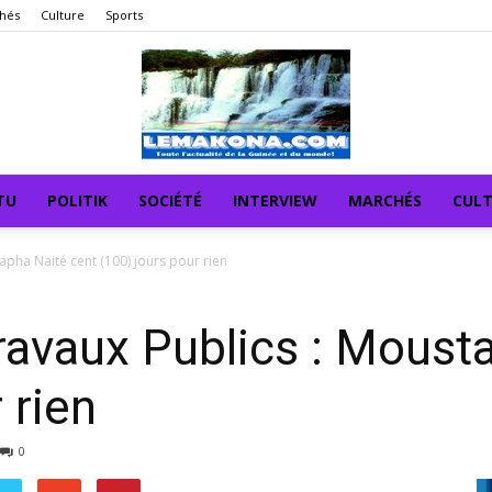
hés
Culture
Sports
TU
POLITIK
SOCIÉTÉ
INTERVIEW
MARCHÉS
CUL
apha Naité cent (100) jours pour rien
ravaux Publics : Moust
 rien
0