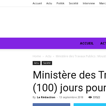
Accueil
Actu
Politik
Société
Interview
Marc
ACCUEIL
AC
Home
Actu
Ministère des Travaux Publics : Moust
Actu
Société
Ministère des T
(100) jours pour
By
La Rédaction
-
13 septembre 2018
33522