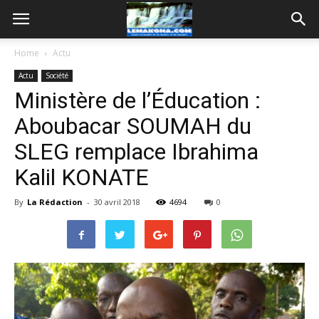
Home
Actu
Actu
Société
Ministère de l’Éducation :
Aboubacar SOUMAH du
SLEG remplace Ibrahima
Kalil KONATE
By
La Rédaction
-
30 avril 2018
4694
0