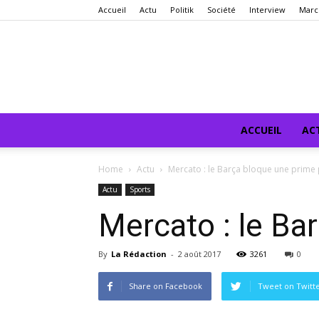
Accueil
Actu
Politik
Société
Interview
Marc
ACCUEIL
AC
Home
Actu
Mercato : le Barça bloque une prim
Actu
Sports
Mercato : le Ba
By
La Rédaction
-
2 août 2017
3261
0
Share on Facebook
Tweet on Twitt