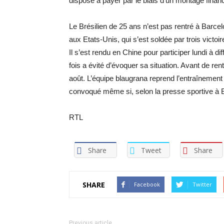
disposé à payer par le biais d’un montage fina
Le Brésilien de 25 ans n’est pas rentré à Barce
aux Etats-Unis, qui s’est soldée par trois victo
Il s’est rendu en Chine pour participer lundi à 
fois a évité d’évoquer sa situation. Avant de rent
août. L’équipe blaugrana reprend l’entraînement
convoqué même si, selon la presse sportive à Bar
RTL
Share
Tweet
Share
SHARE
Facebook
Twitter
Previous article