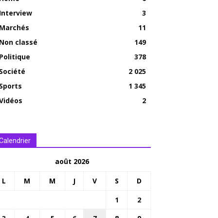
Interview
3
Marchés
11
Non classé
149
Politique
378
Société
2 025
Sports
1 345
Vidéos
2
Calendrier
août 2026
L
M
M
J
V
S
D
1
2