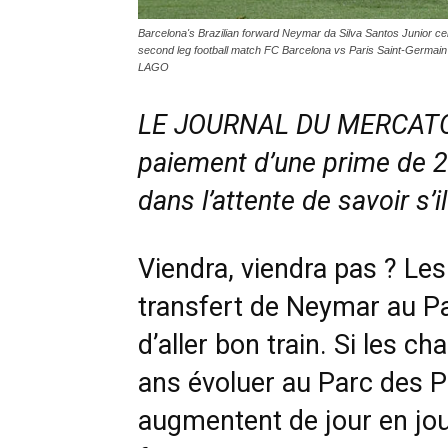
Barcelona's Brazilian forward Neymar da Silva Santos Junior c
second leg football match FC Barcelona vs Paris Saint-Germa
LAGO
LE JOURNAL DU MERCATO –
paiement d’une prime de 2
dans l’attente de savoir s’i
Viendra, viendra pas ? Le
transfert de Neymar au P
d’aller bon train. Si les ch
ans évoluer au Parc des P
augmentent de jour en jou