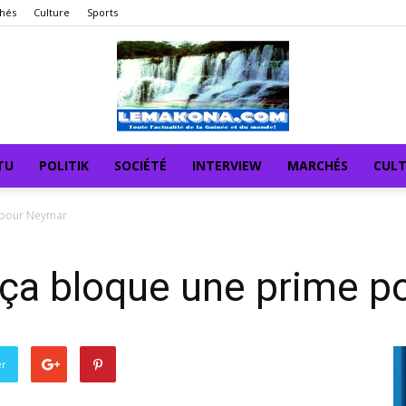
hés
Culture
Sports
TU
POLITIK
SOCIÉTÉ
INTERVIEW
MARCHÉS
CUL
e pour Neymar
rça bloque une prime 
er