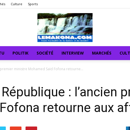
hés
Culture
Sports
TU
POLITIK
SOCIÉTÉ
INTERVIEW
MARCHÉS
CUL
n premier ministre Mohamed Saïd Fofona retourne...
 République : l’ancien 
ofona retourne aux af