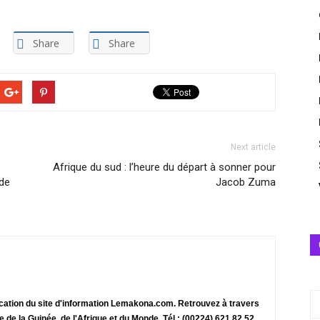
Share
Share
Next article
Afrique du sud : l’heure du départ à sonner pour
 de
Jacob Zuma
ication du site d'information Lemakona.com. Retrouvez à travers
te de la Guinée, de l'Afrique et du Monde. Tél : (00224) 621 82 52