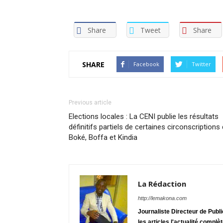
Share
Tweet
Share
SHARE
Facebook
Twitter
Previous article
Elections locales : La CENI publie les résultats
définitifs partiels de certaines circonscriptions
Boké, Boffa et Kindia
La Rédaction
http://lemakona.com
Journaliste Directeur de Publ
les articles l'actualité complè