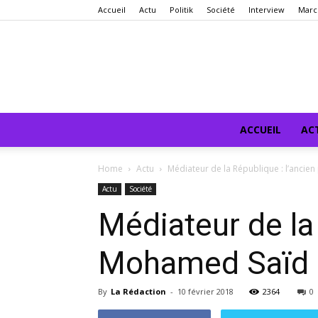
Accueil
Actu
Politik
Société
Interview
Marc
ACCUEIL
AC
Home
Actu
Médiateur de la République : l’ancie
Actu
Société
Médiateur de la
Mohamed Saïd F
By
La Rédaction
-
10 février 2018
2364
0