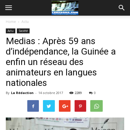
Home
Actu
Actu
Société
Medias : Après 59 ans
d’indépendance, la Guinée a
enfin un réseau des
animateurs en langues
nationales
By
La Rédaction
-
14 octobre 2017
2289
0