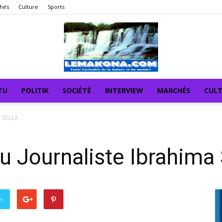
hés
Culture
Sports
TU
POLITIK
SOCIÉTÉ
INTERVIEW
MARCHÉS
CUL
a SYLLA
u Journaliste Ibrahim
er