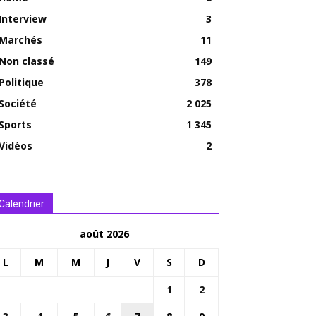
Interview
3
Marchés
11
Non classé
149
Politique
378
Société
2 025
Sports
1 345
Vidéos
2
Calendrier
août 2026
L
M
M
J
V
S
D
1
2