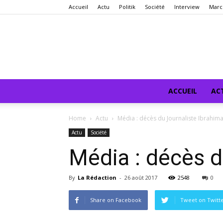
Accueil
Actu
Politik
Société
Interview
Marc
ACCUEIL
AC
Home
Actu
Média : décès du Journaliste Ibrahim
Actu
Société
Média : décès d
By
La Rédaction
-
26 août 2017
2548
0
Share on Facebook
Tweet on Twitt