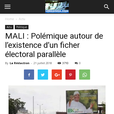
Home
Actu
Actu
Politique
MALI : Polémique autour de
l’existence d’un ficher
électoral parallèle
By
La Rédaction
-
21 juillet 2018
3710
0