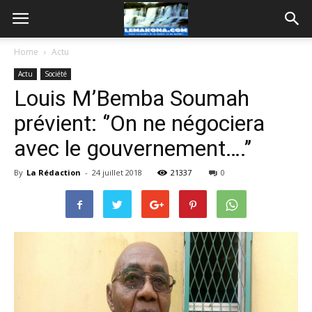
Home
Actu
Actu
Société
Louis M’Bemba Soumah
prévient: ‘’On ne négociera
avec le gouvernement….’’
By
La Rédaction
-
24 juillet 2018
21337
0