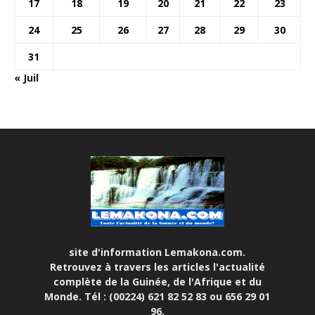
17
18
19
20
21
22
23
24
25
26
27
28
29
30
31
« Juil
site d'information Lemakona.com.
Retrouvez à travers les articles l'actualité
complète de la Guinée, de l'Afrique et du
Monde. Tél : (00224) 621 82 52 83 ou 656 29 01
96.