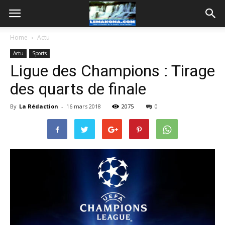
Home
Actu
Actu
Sports
Ligue des Champions : Tirage
des quarts de finale
By
La Rédaction
-
16 mars 2018
2075
0