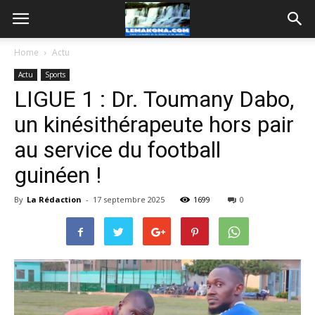
Home
Actu
Actu
Sports
LIGUE 1 : Dr. Toumany Dabo,
un kinésithérapeute hors pair
au service du football
guinéen !
By
La Rédaction
-
17 septembre 2025
1699
0