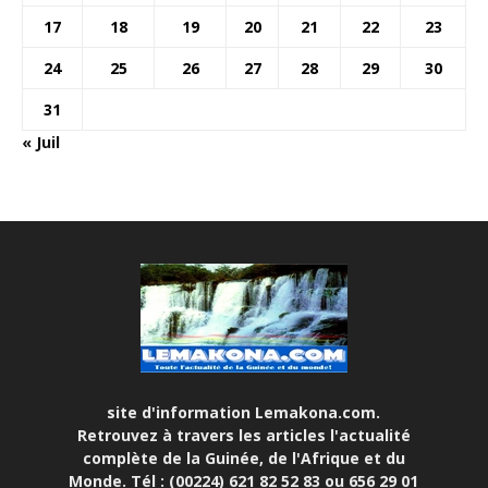
17
18
19
20
21
22
23
24
25
26
27
28
29
30
31
« Juil
site d'information Lemakona.com.
Retrouvez à travers les articles l'actualité
complète de la Guinée, de l'Afrique et du
Monde. Tél : (00224) 621 82 52 83 ou 656 29 01