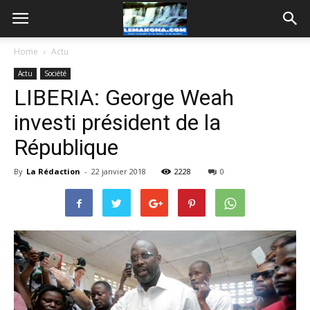
Home
Actu
Actu
Société
LIBERIA: George Weah
investi président de la
République
By
La Rédaction
-
22 janvier 2018
2228
0