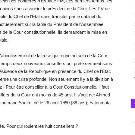
. Selon les confrères d’Espace FM, ces derniers temps, les
éunions sans associer le président de la Cour. Les PV de
ble du Chef de l’Etat sans transiter par le cabinet du
 actuellement sur la table du Président de l’Assemblée
ces de la Cour constitutionnelle. Ils demandent la mise en
iale.
t l’aboutissement de la crise qui règne au sein de la Cour
ongtemps deux nouveaux conseillers ont prêté serment sans
résidence de la République en présence du Chef de l’Etat.
averse une crise profonde. Non seulement il y a la division à
z ! Pour être conseiller à la Cour Constitutionnelle, il faut
illers de la Cour ont moins de 45 ans. Il s’agit de: Ahmed
soumane Sacko, né le 26 août 1980 (38 ans); Fatoumata
ée. Pour qui roulent les huit conseillers ?