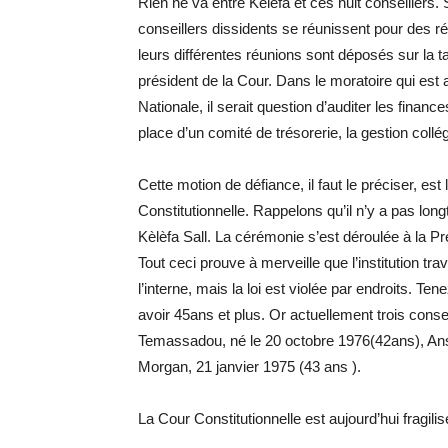
Rien ne va entre Kèlèfa et ces huit conseillers
conseillers dissidents se réunissent pour des r
leurs différentes réunions sont déposés sur la ta
président de la Cour. Dans le moratoire qui est
Nationale, il serait question d’auditer les finan
place d’un comité de trésorerie, la gestion collég
Cette motion de défiance, il faut le préciser, es
Constitutionnelle. Rappelons qu’il n’y a pas l
Kèlèfa Sall. La cérémonie s’est déroulée à la P
Tout ceci prouve à merveille que l’institution tr
l’interne, mais la loi est violée par endroits. Tene
avoir 45ans et plus. Or actuellement trois conse
Temassadou, né le 20 octobre 1976(42ans), An
Morgan, 21 janvier 1975 (43 ans ).
La Cour Constitutionnelle est aujourd’hui fragilis