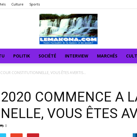
hés
Culture
Sports
TU
POLITIK
SOCIÉTÉ
INTERVIEW
MARCHÉS
CUL
COUR CONSTITUTIONNELLE, VOUS ÊTES AVERTIS...
 2020 COMMENCE A L
ELLE, VOUS ÊTES AVE
0