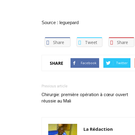
Source : leguepard
Share
Tweet
Share
SHARE
Facebook
Twitter
Previous article
Chirurgie: première opération à cœur ouvert
réussie au Mali
La Rédaction