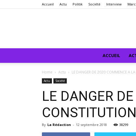
Accueil
Actu
Politik
Société
Interview
Marc
ACCUEIL
AC
Home
Actu
LE DANGER DE 2020 COMMENCE A LA 
Actu
Société
LE DANGER DE
CONSTITUTIONN
By
La Rédaction
-
12 septembre 2018
38299