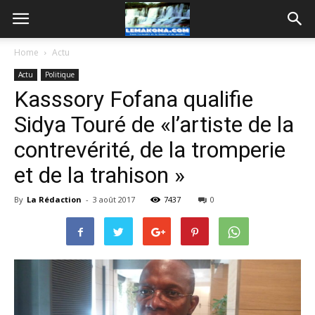
Home
Actu
Actu
Politique
Kasssory Fofana qualifie
Sidya Touré de «l’artiste de la
contrevérité, de la tromperie
et de la trahison »
By
La Rédaction
-
3 août 2017
7437
0