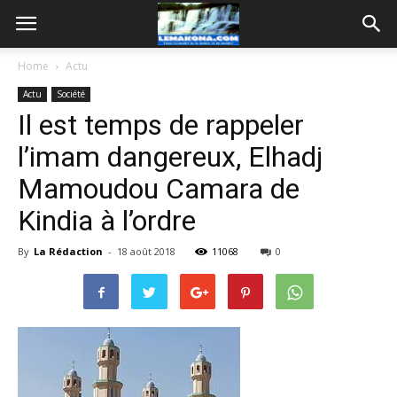
Home
Actu
Actu
Société
Il est temps de rappeler
l’imam dangereux, Elhadj
Mamoudou Camara de
Kindia à l’ordre
By
La Rédaction
-
18 août 2018
11068
0