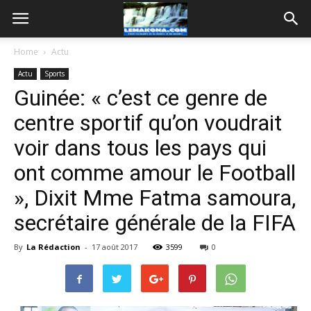
Home
Actu
Actu
Sports
Guinée: « c’est ce genre de
centre sportif qu’on voudrait
voir dans tous les pays qui
ont comme amour le Football
», Dixit Mme Fatma samoura,
secrétaire générale de la FIFA
By
La Rédaction
-
17 août 2017
3599
0