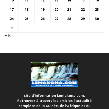
10
11
12
13
14
15
16
17
18
19
20
21
22
23
24
25
26
27
28
29
30
31
« Juil
site d'information Lemakona.com.
Retrouvez à travers les articles l'actualité
complète de la Guinée, de l'Afrique et du