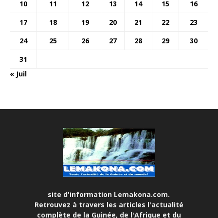
10
11
12
13
14
15
16
17
18
19
20
21
22
23
24
25
26
27
28
29
30
31
« Juil
site d'information Lemakona.com.
Retrouvez à travers les articles l'actualité
complète de la Guinée, de l'Afrique et du