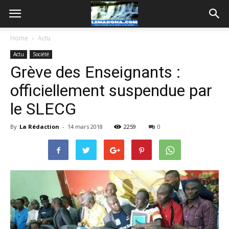
Home
Actu
Actu
Société
Grève des Enseignants :
officiellement suspendue par
le SLECG
By
La Rédaction
-
14 mars 2018
2259
0