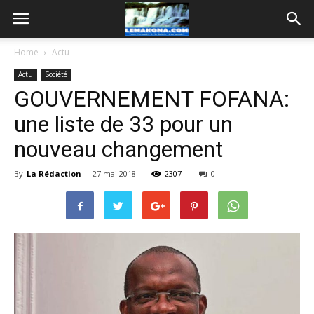
Home
Actu
Actu
Société
GOUVERNEMENT FOFANA:
une liste de 33 pour un
nouveau changement
By
La Rédaction
-
27 mai 2018
2307
0