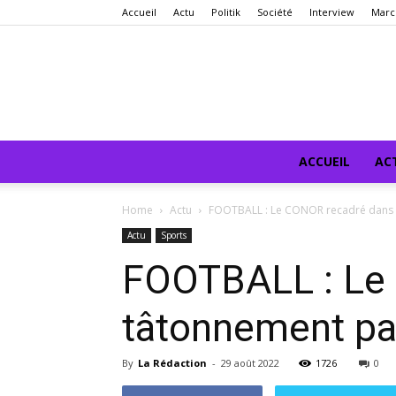
Accueil
Actu
Politik
Société
Interview
Marc
ACCUEIL
AC
Home
Actu
FOOTBALL : Le CONOR recadré dans so
Actu
Sports
FOOTBALL : Le
tâtonnement par
By
La Rédaction
-
29 août 2022
1726
0