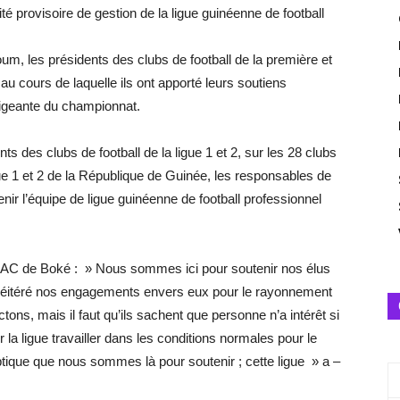
é provisoire de gestion de la ligue guinéenne de football
oum
, les présidents des clubs de football de la première et
u cours de laquelle ils ont apporté leurs soutiens
rigeante du championnat.
s des clubs de football de la ligue 1 et 2, sur les 28 clubs
ue 1 et 2 de la République de Guinée, les responsables de
nir l’équipe de ligue guinéenne de football professionnel
AC de
Boké
:
» Nous sommes ici pour soutenir nos élus
l, réitéré nos engagements envers eux pour le rayonnement
ons, mais il faut qu’ils sachent que personne n’a intérêt si
r la ligue travailler dans les conditions normales pour le
ptique que nous sommes là pour soutenir ;
cette
ligue » a –