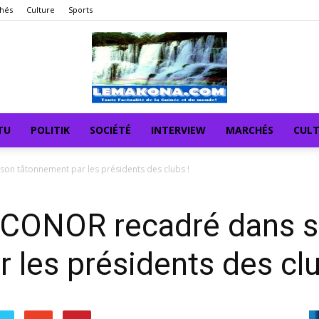
hés
Culture
Sports
TU
POLITIK
SOCIÉTÉ
INTERVIEW
MARCHÉS
CUL
n tâtonnement par les présidents des clubs !
 CONOR recadré dans 
 les présidents des clu