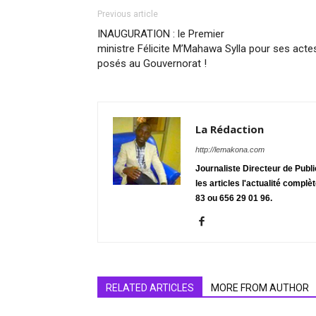
Previous article
INAUGURATION : le Premier
ministre Félicite M’Mahawa Sylla pour ses acte
posés au Gouvernorat !
La Rédaction
http://lemakona.com
Journaliste Directeur de Publ
les articles l'actualité complè
83 ou 656 29 01 96.
RELATED ARTICLES
MORE FROM AUTHOR