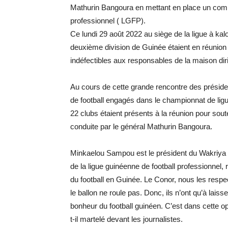
Mathurin
Bangoura
en mettant en place un comit
professionnel
(
LGFP
)
.
Ce lundi 29 août 2022 au siège de la ligue à
kal
deuxième division de Guinée étaient en réunion a
indéfectibles aux responsables de la maison di
Au cours de cette grande rencontre des président
de football engagés dans le championnat de lig
22 clubs étaient présents à la réunion pour soute
conduite par le général Mathurin
Bangoura
.
Minkaelou
Sampou
est le président du
Wakriya
de la ligue guinéenne de football professionne
du football en Guinée.
Le Conor, nous les respect
le ballon ne roule pas.
Donc, ils n’ont qu’à laisse
bonheur du football guinéen.
C’est dans cette o
t-il martelé devant les journalistes.