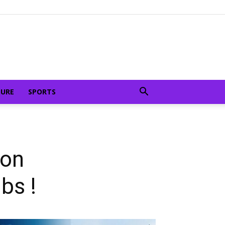
TURE
SPORTS
son
bs !