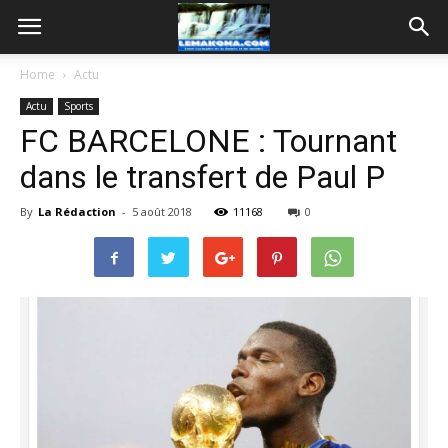
Home
Actu
Actu
Sports
FC BARCELONE : Tournant
dans le transfert de Paul P
By
La Rédaction
-
5 août 2018
11168
0