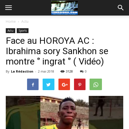
Home
Actu
Actu
Sports
Face au HOROYA AC :
Ibrahima sory Sankhon se
montre ‘’ ingrat ‘’ ( Vidéo)
By
La Rédaction
-
2 mai 2018
3128
0