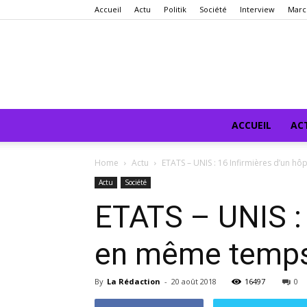
Accueil
Actu
Politik
Société
Interview
Marc
ACCUEIL
AC
Home
Actu
ETATS – UNIS : 16 Infirmières d’un h
Actu
Société
ETATS – UNIS : 
en même temp
By
La Rédaction
-
20 août 2018
16497
0