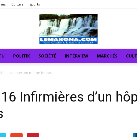
hés
Culture
Sports
TU
POLITIK
SOCIÉTÉ
INTERVIEW
MARCHÉS
CUL
ôpital enceintes en même temps
16 Infirmières d’un hôp
s