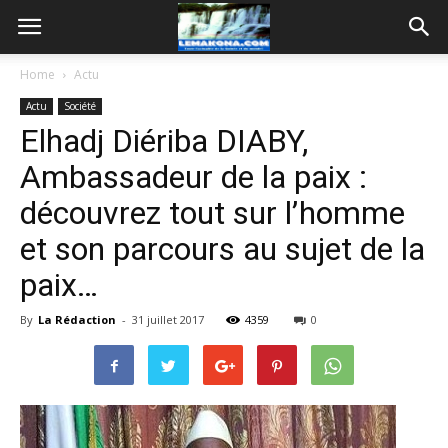
Home
Actu
Actu
Société
Elhadj Diériba DIABY,
Ambassadeur de la paix :
découvrez tout sur l’homme
et son parcours au sujet de la
paix…
By
La Rédaction
-
31 juillet 2017
4359
0