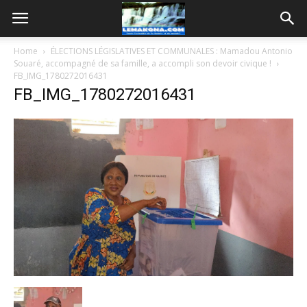
Home
ÉLECTIONS LÉGISLATIVES ET COMMUNALES : Mamadou Antonio
Souaré, accompagné de sa famille, a accompli son devoir civique !
FB_IMG_1780272016431
FB_IMG_1780272016431