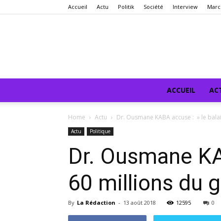
Accueil
Actu
Politik
Société
Interview
Marc
ACCUEIL
AC
Home
Actu
Dr. Ousmane KABA accuse : » le balai 
Actu
Politique
Dr. Ousmane KAB
60 millions du
By
La Rédaction
-
13 août 2018
12595
0