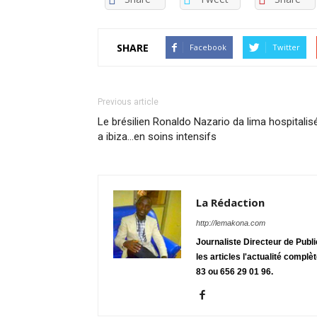
SHARE
Facebook
Twitter
Previous article
Le brésilien Ronaldo Nazario da lima hospitalis
a ibiza…en soins intensifs
La Rédaction
http://lemakona.com
Journaliste Directeur de Publ
les articles l'actualité complè
83 ou 656 29 01 96.