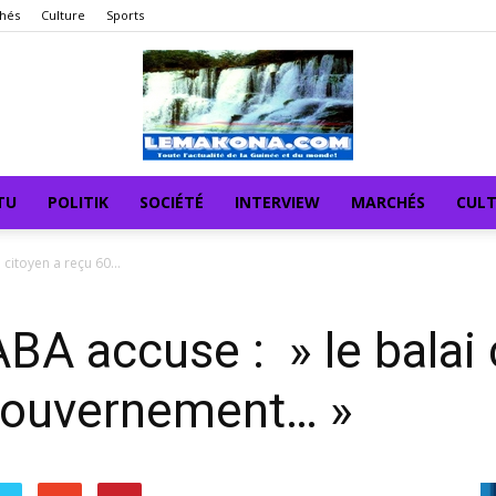
hés
Culture
Sports
TU
POLITIK
SOCIÉTÉ
INTERVIEW
MARCHÉS
CUL
citoyen a reçu 60...
A accuse : » le balai 
 gouvernement… »