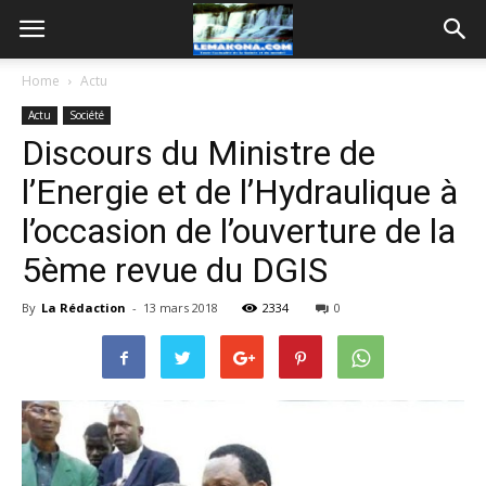
Home
Actu
Actu
Société
Discours du Ministre de
l’Energie et de l’Hydraulique à
l’occasion de l’ouverture de la
5ème revue du DGIS
By
La Rédaction
-
13 mars 2018
2334
0