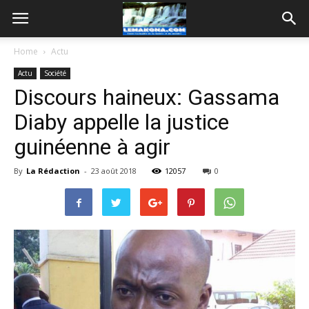
Home
Actu
Actu
Société
Discours haineux: Gassama
Diaby appelle la justice
guinéenne à agir
By
La Rédaction
-
23 août 2018
12057
0