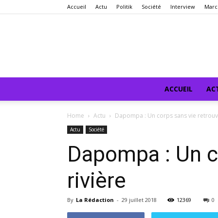
Accueil
Actu
Politik
Société
Interview
Marc
ACCUEIL
AC
Home
Actu
Dapompa : Un corps sans vie retrouvé
Actu
Société
Dapompa : Un co
rivière
By
La Rédaction
-
29 juillet 2018
12369
0