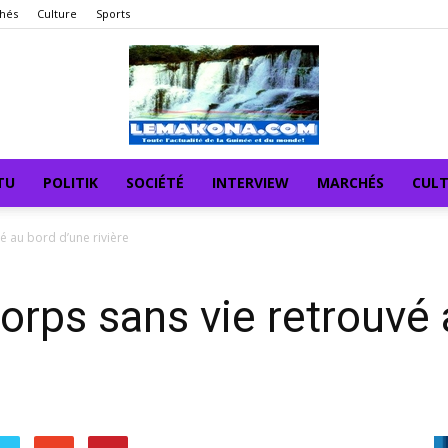
hés
Culture
Sports
TU
POLITIK
SOCIÉTÉ
INTERVIEW
MARCHÉS
CUL
 au bord d’une rivière
rps sans vie retrouvé 