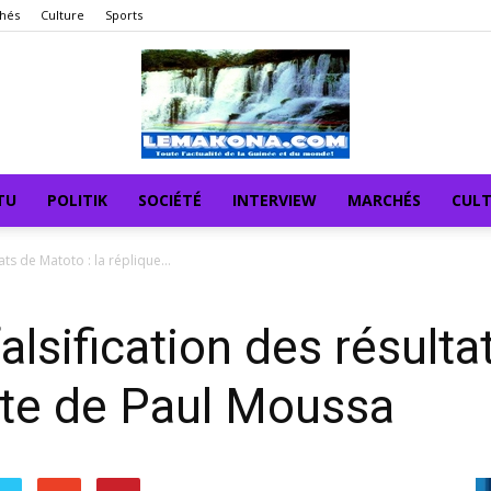
hés
Culture
Sports
TU
POLITIK
SOCIÉTÉ
INTERVIEW
MARCHÉS
CUL
tats de Matoto : la réplique...
falsification des résulta
nte de Paul Moussa