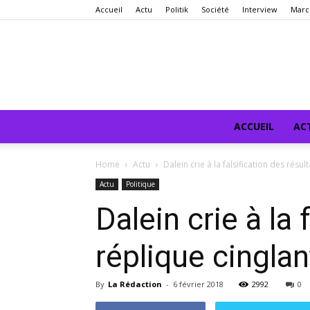
Accueil
Actu
Politik
Société
Interview
Marc
ACCUEIL
AC
Home
Actu
Dalein crie à la falsification des résul
Actu
Politique
Dalein crie à la 
réplique cingla
By
La Rédaction
-
6 février 2018
2992
0