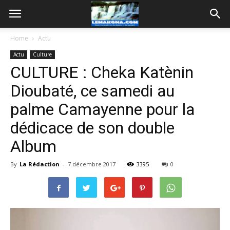
Home
Actu
Actu
Culture
CULTURE : Cheka Katènin
Dioubaté, ce samedi au
palme Camayenne pour la
dédicace de son double
Album
By
La Rédaction
-
7 décembre 2017
3395
0