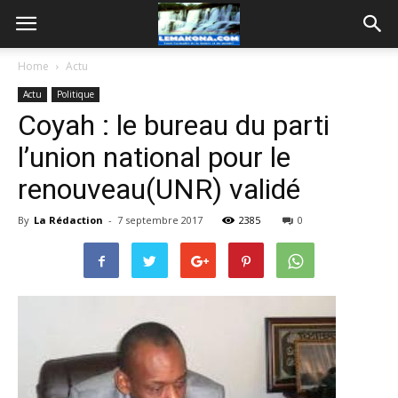
Home
Actu
Actu
Politique
Coyah : le bureau du parti
l’union national pour le
renouveau(UNR) validé
By
La Rédaction
-
7 septembre 2017
2385
0