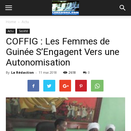
Home
Actu
Actu
Société
COFFIG : Les Femmes de
Guinée S’Engagent Vers une
Autonomisation
By
La Rédaction
-
11 mai 2018
2618
0