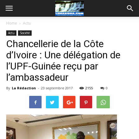
Home
Actu
Actu
Société
Chancellerie de la Côte
d’Ivoire : Une délégation de
l’UPF-Guinée reçu par
l’ambassadeur
By
La Rédaction
-
23 septembre 2017
2155
0