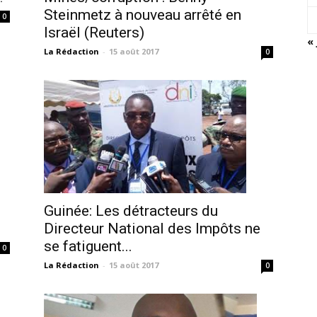
Steinmetz à nouveau arrêté en
0
Israël (Reuters)
« 
La Rédaction
-
15 août 2017
0
Guinée: Les détracteurs du
Directeur National des Impôts ne
se fatiguent...
0
La Rédaction
-
15 août 2017
0