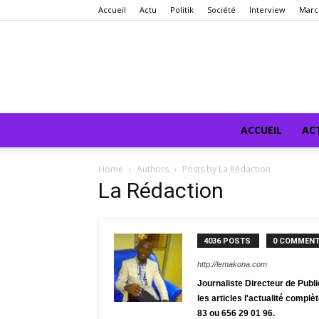
Accueil
Actu
Politik
Société
Interview
Marc
ACCUEIL
AC
Home
Authors
Posts by La Rédaction
La Rédaction
4036 POSTS
0 COMMEN
http://lemakona.com
Journaliste Directeur de Publ
les articles l'actualité complè
83 ou 656 29 01 96.