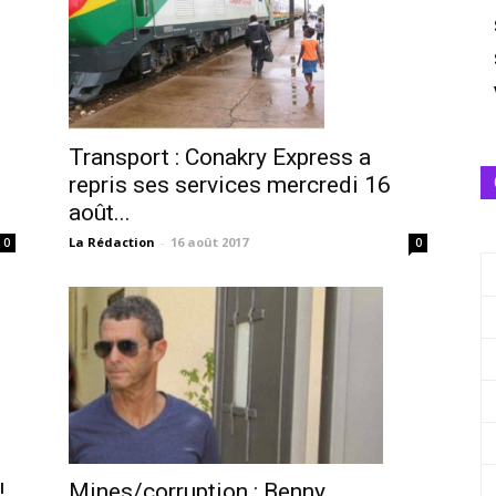
u
Transport : Conakry Express a
repris ses services mercredi 16
août...
La Rédaction
-
16 août 2017
0
0
!
Mines/corruption : Benny