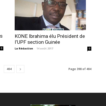
ts
KONE Ibrahima élu Président de
l’UPF section Guinée
La Rédaction
-
14 août 2017
0
0
404
Page 398 of 404