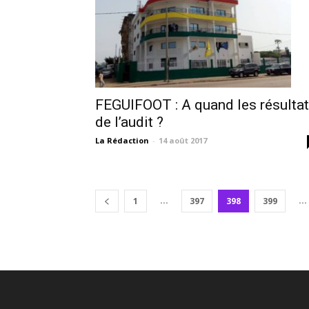
FEGUIFOOT : A quand les résulta
de l’audit ?
La Rédaction
-
14 août 2017
...
...
1
397
398
399