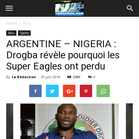
Home
Actu
Actu
Sports
ARGENTINE – NIGERIA :
Drogba révèle pourquoi les
Super Eagles ont perdu
By
La Rédaction
-
29 juin 2018
2690
0