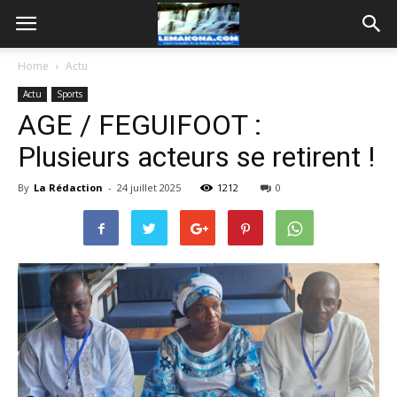
Home
Actu
Actu
Sports
AGE / FEGUIFOOT :
Plusieurs acteurs se retirent !
By
La Rédaction
-
24 juillet 2025
1212
0