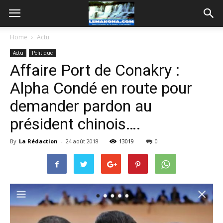
Home
Actu
Actu
Politique
Affaire Port de Conakry :
Alpha Condé en route pour
demander pardon au
président chinois….
By
La Rédaction
-
24 août 2018
13019
0