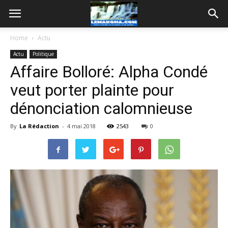
Home
Actu
Actu
Politique
Affaire Bolloré: Alpha Condé
veut porter plainte pour
dénonciation calomnieuse
By
La Rédaction
-
4 mai 2018
2543
0