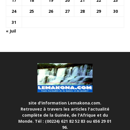
17
18
19
20
21
22
23
24
25
26
27
28
29
30
31
« Juil
site d'information Lemakona.com.
Retrouvez à travers les articles l'actualité
complète de la Guinée, de l'Afrique et du
Monde. Tél : (00224) 621 82 52 83 ou 656 29 01
96.