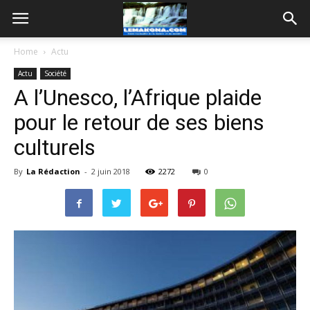
Home
Actu
Actu
Société
A l’Unesco, l’Afrique plaide
pour le retour de ses biens
culturels
By
La Rédaction
-
2 juin 2018
2272
0