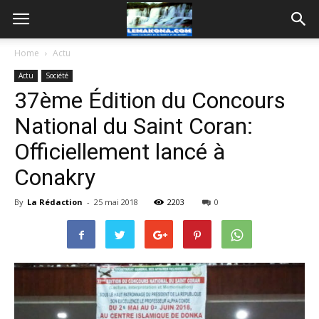
Home
Actu
Actu
Société
37ème Édition du Concours
National du Saint Coran:
Officiellement lancé à
Conakry
By
La Rédaction
-
25 mai 2018
2203
0