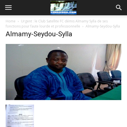
Home
Urgent : le Club Satellite FC démis Almamy Sylla de ses
fonctions pour faute lourde et professionnelle
Almamy-Seydou-Sylla
Almamy-Seydou-Sylla